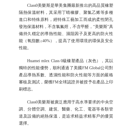
Class0美樂斯是華美集團最新推出的高品質橡塑
隔熱保溫材料，其采用丁晴橡膠、聚氯乙烯等多種
進口和特殊原料，經特殊工藝加工而成的柔性閉孔
發泡保溫材料，不含氯氟烴，不含甲醛，“美樂斯”具
備持久穩定的導熱性能、濕阻因子及更高的防火性
能（氧指數≥40%），提高了使用環境的環保及安全
性能。
Huamei mlex Class 0級橡塑產品（灰色），其以
獨特的性能優勢，順利通過了美國FM Global公司對
產品導熱系數、透濕性能和防火性能等方面的嚴格
審核及測試，榮獲FM全球認證并被授予在產品上印
刷標志。
Class0美樂斯被廣泛應用于高水準要求的中央空
調、分體空調、建筑、醫藥、化工、電器等各類管
道及設備的絕熱保溫，是追求精益求精客戶的優質
選擇。