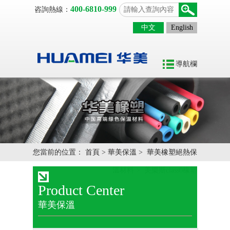
400-6810-999
咨詢熱線：
中文
English
導航欄
您當前的位置：
首頁
>
華美保溫
>
華美橡塑絕熱保
溫材料
>
美樂斯class0橡塑
Product Center
華美保溫