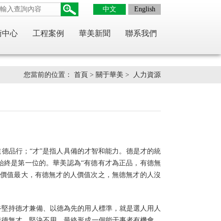
中文
English
術中心
工程案例
華美新聞
聯系我們
您當前的位置：
首頁
>
關于華美
>
人力資源
和道德品行；“才”是指人具備的才智和能力。德是才的統
始終是第一位的。華美認為“有德有才為正品，有德無
人價值最大，有德無才的人價值次之，無德無才的人沒
終堅持德才兼備、以德為先的用人標準，就是選人用人
無德無才，堅決不用，最終形成一個能干事者有機會、