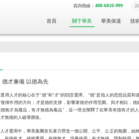
400-6810-999
咨詢熱線：
首頁
關于華美
華美保溫
技
：德才兼備 以德為先
選用人才的核心在于“德”和“才”的辯證選擇。 “德”是指人的思想品質
才發揮作用的方向；才是德的支撐，影響著德的作用范圍。與才相比，德
無德無才為廢品，有才無德為毒品”，這一理念闡釋了在華美有德有才的
有才無德的人破壞價值。
的人才選用中，華美集團首先著力營造一個公開、公平、公正的氛圍，始
提。有德有才，破格重用；有德無才，培養使用；有才無德，限制錄用；