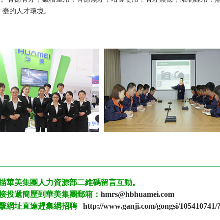
 臺的人才環境。
描華美集團人力資源部二維碼留言互動。
接投遞簡歷到華美集團郵箱：
hmrs@hbhuamei.com
擊網址直達趕集網招聘
http://www.ganji.com/gongsi/105410741/