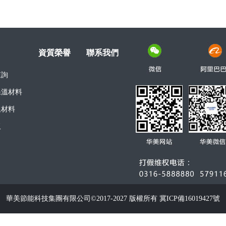
資質榮譽
聯系我們
查詢
保溫材料
溫材料
板
華美節能科技集團有限公司©2017-2027 版權所有
冀ICP備16019427號