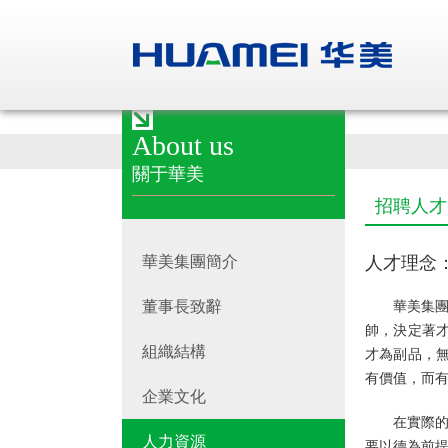
About us
關于華美
招聘人才
華美集團簡介
人才理念
董事長致辭
華美集團
帥，決定著
組織結構
才為副品，
有價值，而
企業文化
在實際
人力資源
要以德為前