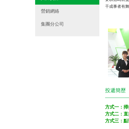
干成事者有舞
營銷網絡
集團分公司
投遞簡歷
方式一：掃
方式二：
直
方式三：
點